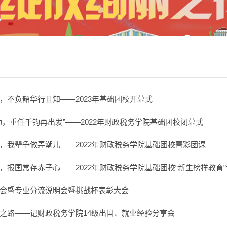
，不负韶华行且知——2023年基础团校开幕式
劲，重任千钧再出发”——2022年财政税务学院基础团校闭幕式
，我辈争做弄潮儿——2022年财政税务学院基础团校菁彩团课
，报国常存赤子心——2022年财政税务学院基础团校“新生榜样教育
会暨专业分流说明会暨挑战杯表彰大会
之路——记财政税务学院14级出国、就业经验分享会