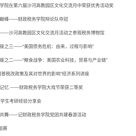
学院在第六届沙河高教园区文化交流月中荣获优秀活动奖
巅峰——财政税务学院辩论队夺冠
——沙河高教园区文化交流月活动之参观税务博物馆
座之三——“美国债务危机：由来，过程与影响”
座之二——“粮食战争：美国农业科技，贸易与产业链”
朗普税改政策及其对世界的影响”经济系列讲座
记忆 ——财政税务学院大戏节荣获二等奖
4级学生考研经验分享会
共舞——记财政税务学院党团共建春游活动
组赛