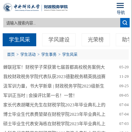
导航
学生风采
学风建设
光荣榜
助
首页
>
学生活动
>
学生事务
>
学生风采
蝉联冠军！财税学子荣获第七届首都高校税务案例大
05-20
赛一等奖、三等奖
我校财政税务学院代表队获2023德勤税务精英挑战赛
11-29
季军
汲军训力量，书大学新章 | 财政税务学院2023级新生
09-25
军训总结大会成功召开
军训正当时 | 会操评比第一名！一营！
09-05
家长代表胡曙光先生在财税学院2023年毕业典礼上的
07-04
发言
博士毕业生代表费堃桀在财税学院2023年毕业典礼上
07-04
的发言
硕士毕业生代表安海栋在财税学院2023年毕业典礼上
07-03