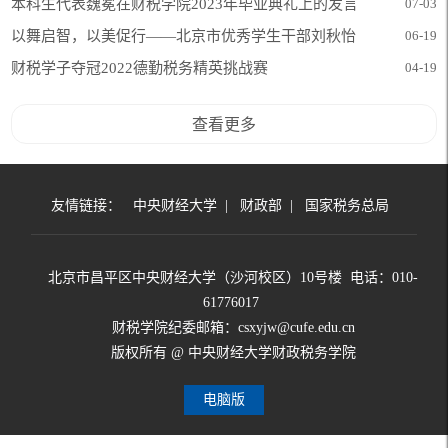
的发言
本科生代表魏冕在财税学院2023年毕业典礼上的发言
07-03
以舞启智，以美促行——北京市优秀学生干部刘秋怡
06-19
财税学子夺冠2022德勤税务精英挑战赛
04-19
查看更多
友情链接：
中央财经大学
|
财政部
|
国家税务总局
北京市昌平区中央财经大学（沙河校区）10号楼 电话：010-
61776017
财税学院纪委邮箱：csxyjw@cufe.edu.cn
版权所有 @ 中央财经大学财政税务学院
电脑版