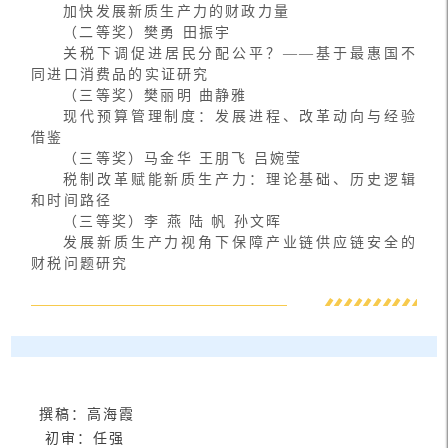
加快发展新质生产力的财政力量
（二等奖）樊勇 田振宇
关税下调促进居民分配公平？——基于最惠国不
同进口消费品的实证研究
（三等奖）樊丽明 曲静雅
现代预算管理制度：发展进程、改革动向与经验
借鉴
（三等奖）马金华 王朋飞 吕婉莹
税制改革赋能新质生产力：理论基础、历史逻辑
和时间路径
（三等奖）李 燕 陆 帆 孙文晖
发展新质生产力视角下保障产业链供应链安全的
财税问题研究
撰稿：高海霞
初审：任强