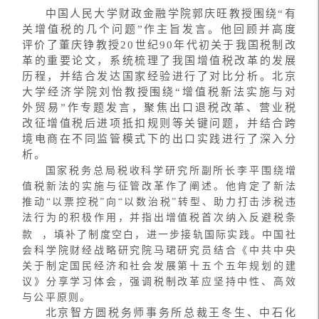
中国人民大学财政金融学院郭庆旺教授围绕“有
关增值税的几个问题”作主旨发言。他回顾并高度
评价了董庆铮教授20世纪90年代初关于我国税制改
革的重要论文，系统梳理了我国增值税改革的发展
历程，并结合发达国家经验进行了对比分析。北京
大学经济学院刘怡教授围绕“增值税新法实施与对
外贸易”作专题发言，聚焦出口退税改革、营业税
改征增值税后进项抵扣规则等关键问题，并结合跨
境电商在不同监管模式下的出口实践进行了深入分
析。
国家税务总局税收科学研究所副所长李平围绕增
值税新法的实施与征管改革作了阐述。他肯定了新法
推动“以票控税”向“以数治税”转型、助力打击涉税违
法行为的积极作用，并指出增值税首次纳入
反避税条
款
，填补了制度空白，进一步接轨国际实践。中国社
会科学院财经战略研究院马珺研究员结合《中共中央
关于制定国民经济和社会发展第十五个五年规划的建
议》分享学习体会，强调税制改革应坚持中性、高效
与公平原则。
北京智方圆税务师事务所总裁王冬生、中石化