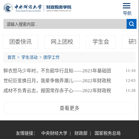
导航
团委快讯
网上团校
学生会
研
首页
>
学生活动
>
团学工作
鲜衣怒马少年时，不负韶华行且知——2023年基础团
11-10
校开幕式
世纪巨变换日月，我辈争做弄潮儿——2022年财政税
12-03
务学院基础团校菁彩团课
成材不负青云志，报国常存赤子心——2022年财政税
11-28
务学院基础团校“新生榜样教育”讲座
查看更多
友情链接：
中央财经大学
|
财政部
|
国家税务总局