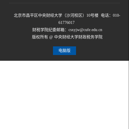
北京市昌平区中央财经大学（沙河校区）10号楼 电话：010-
61776017
财税学院纪委邮箱：csxyjw@cufe.edu.cn
版权所有 @ 中央财经大学财政税务学院
电脑版