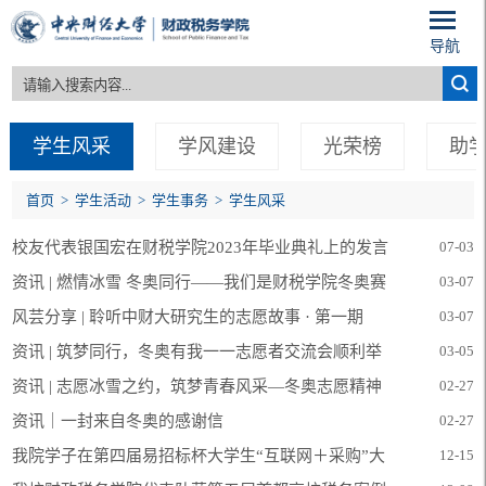
导航
学生风采
学风建设
光荣榜
助
首页
>
学生活动
>
学生事务
>
学生风采
校友代表银国宏在财税学院2023年毕业典礼上的发言
07-03
资讯 | 燃情冰雪 冬奥同行——我们是财税学院冬奥赛
03-07
时实习生！（第一期）
风芸分享 | 聆听中财大研究生的志愿故事 · 第一期
03-07
资讯 | 筑梦同行，冬奥有我一一志愿者交流会顺利举
03-05
行
资讯 | 志愿冰雪之约，筑梦青春风采—冬奥志愿精神
02-27
凝聚青年力量
资讯｜一封来自冬奥的感谢信
02-27
我院学子在第四届易招标杯大学生“互联网＋采购”大
12-15