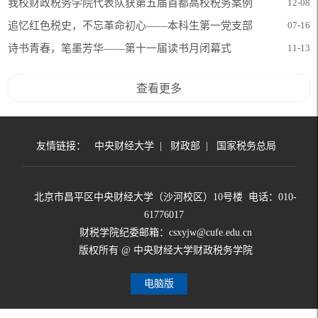
赛中取得佳绩
我校财政税务学院代表队获第五届首都高校税务案例
12-08
大赛一等奖、二等奖
追忆红色税史，不忘革命初心——本科生第一党支部
07-16
与北京税务博物馆开展红色“1+1”共建活动顺利举行
诗书青春，笔墨芳华——第十一届读书月闭幕式
11-13
查看更多
友情链接：
中央财经大学
|
财政部
|
国家税务总局
北京市昌平区中央财经大学（沙河校区）10号楼 电话：010-
61776017
财税学院纪委邮箱：csxyjw@cufe.edu.cn
版权所有 @ 中央财经大学财政税务学院
电脑版