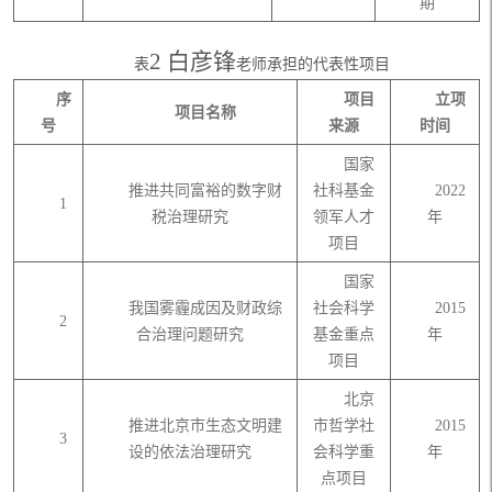
期
2 白彦锋
表
老师
承担的
代表性
项目
序
项目
立项
项目名称
号
来源
时间
国家
推进共同富裕的数字财
社科基金
2022
1
税治理研究
领军人才
年
项目
国家
我国雾霾成因及财政综
社会科学
2015
2
合治理问题研究
基金重点
年
项目
北京
推进北京市生态文明建
市哲学社
2015
3
设的依法治理研究
会科学重
年
点项目