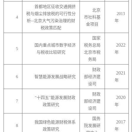
首都地区征收交通拥挤
北京
税与烟尘排放税的可行性分
2013
4
市社科基
析
--北京大气污染治理的财
年
金项目
税政策匹配
国家
2022
国内重点城市数字经济
税务总局
5
与税收比较研究
北京市税
年
务局
财政
2021
6
智慧能源发展战略研究
部经济建
年
设司
财政
2020
“十四五”能源发展财政
7
部经济建
政策研究
年
设司
国务
2017
我国绿色能源财税体系
8
院发展研
政策研究
年