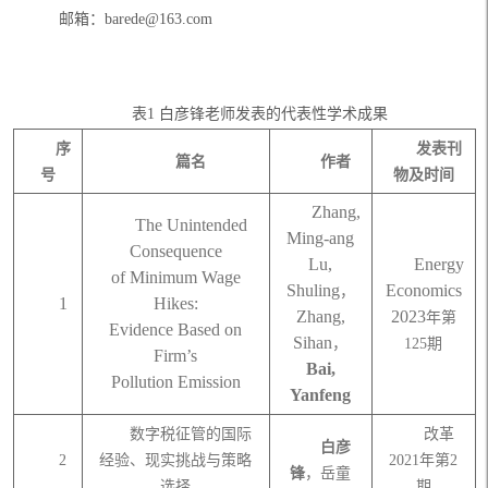
邮箱：barede@163.com
表
1 白彦锋老师发表的代表性学术成果
序
发表刊
篇名
作者
号
物及时间
Zhang,
The Unintended
Ming-ang
Consequence
Lu,
Energy
of Minimum Wage
Shuling
Economics
，
1
Hikes:
Zhang,
2023
年第
Evidence Based on
Sihan
，
125
期
Firm’s
Bai,
Pollution Emission
Yanfeng
数字税征管的国际
改革
白彦
2
经验、现实挑战与策略
2021年第2
锋
，岳童
选择
期