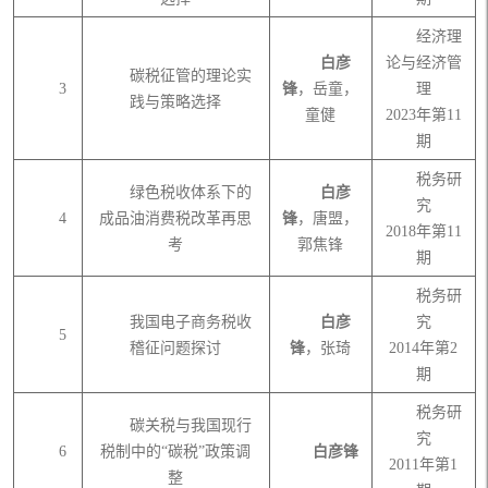
经济理
白彦
论与经济管
碳税征管的理论实
3
锋
，岳童，
理
践与策略选择
童健
2023年第11
期
税务研
绿色税收体系下的
白彦
究
4
成品油消费税改革再思
锋
，唐盟，
2018年第11
考
郭焦锋
期
税务研
我国电子商务税收
白彦
究
5
稽征问题探讨
锋
，张琦
2014年第2
期
税务研
碳关税与我国现行
究
6
税制中的
“碳税”政策调
白彦锋
2011年第1
整