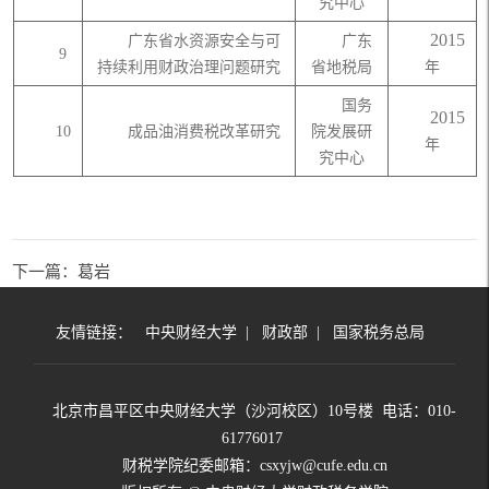
究中心
2015
广东省水资源安全与可
广东
9
持续利用财政治理问题研究
省地税局
年
国务
2015
10
成品油消费税改革研究
院发展研
年
究中心
下一篇：葛岩
友情链接：
中央财经大学
|
财政部
|
国家税务总局
北京市昌平区中央财经大学（沙河校区）10号楼 电话：010-
61776017
财税学院纪委邮箱：csxyjw@cufe.edu.cn