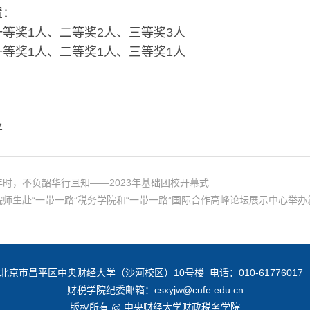
置：
等奖1人、二等奖2人、三等奖3人
等奖1人、二等奖1人、三等奖1人
平
时，不负韶华行且知——2023年基础团校开幕式
师生赴“一带一路”税务学院和“一带一路”国际合作高峰论坛展示中心举
北京市昌平区中央财经大学（沙河校区）10号楼 电话：010-6177601
财税学院纪委邮箱：csxyjw@cufe.edu.cn
版权所有 @ 中央财经大学财政税务学院