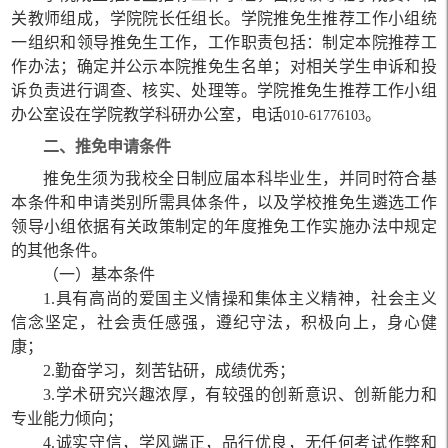
关教师组成，学院院长任组长。学院推免生推荐工作小组统
一组织和领导推免生工作，工作职责包括：制定本院推荐工
作办法；确定并公示本院推免生名单；对相关学生申诉和投
诉负责进行调查、核实、处理等。学院推免生推荐工作小组
办公室设在学院教学科研办公室，电话
。
010-61776103
二、推免申请条件
推免生须为我校全日制应届本科毕业生，并同时符合基
本条件和申请类别所需具体条件，以及学校推免生遴选工作
领导小组依据有关政策制定的年度推免工作实施办法中规定
的其他条件。
（一）基本条件
1.
具有高尚的爱国主义情操和集体主义精神，社会主义
信念坚定，社会责任感强，遵纪守法，积极向上，身心健
康；
2.
勤奋学习，刻苦钻研，成绩优秀；
3.
学术研究兴趣浓厚，有较强的创新意识、创新能力和
专业能力倾向；
4.
诚实守信，学风端正，品行优良，无任何考试作弊和