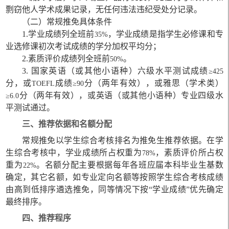
剽窃他人学术成果记录，无任何违法违纪受处分记录。
（二）常规推免具体条件
1.
学业成绩列全班前
，学业成绩是指学生必
修课和专
35%
业选修课初次考试成绩的学分加权平均分；
2.
素质评价成绩列全班前
。
50%
3.
国家英语（或其他小语种）六级水平测试成绩
≥425
分，或
成绩
分（两年有效），或雅思（学术类）
TOEFL
≥90
分（两年有效），或英语（或其他小语种）专业四级水
≥6.0
平测试通过。
三、推荐依据和名额分配
常规推免以学生综合考核排名为推免生推荐依据。在学
生综合考核中，学业成绩所占权重为
，素质评价所占权
78%
重为
。名额分配主要根据每年各班应届本科毕业生基数
22%
确定，其它名额，如专业定向名额等按照学生综合考核成绩
由高到低排序遴选推免，同等情况下按“学业成绩”优先确定
最终排序。
四、推荐程序