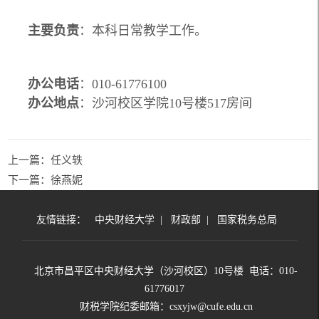
主要负责
：本科日常教学工作。
办公电话
：010-61776100
办公地点
：沙河校区学院10号楼517房间
上一篇：任义轶
下一篇：徐燕妮
友情链接：
中央财经大学
|
财政部
|
国家税务总局
北京市昌平区中央财经大学（沙河校区）10号楼 电话：010-
61776017
财税学院纪委邮箱：csxyjw@cufe.edu.cn