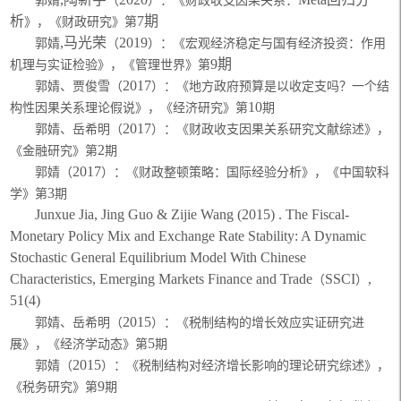
郭婧
（
）：《
财政收支因果关系：
析
7期
》，《财政研究》第
,马光荣
2
019
郭婧
（
）：《
宏观经济稳定与国有经济投资：作用
9期
机理与实证检验
》，《管理世界》第
2017
郭婧、贾俊雪（
）：《地方政府预算是以收定支吗？一个结
10
构性因果关系理论假说》，《经济研究》第
期
2017
郭婧、岳希明（
）：《财政收支因果关系研究文献综述》，
2
《金融研究》第
期
2017
郭婧（
）：《财政整顿策略：国际经验分析》，《中国软科
3
学》第
期
Junxue Jia, Jing Guo & Zijie Wang (2015) . The Fiscal-
Monetary Policy Mix and Exchange Rate Stability: A Dynamic
Stochastic General Equilibrium Model With Chinese
Characteristics, Emerging Markets Finance and Trade
SSCI
,
（
）
51(4)
2015
郭婧、岳希明（
）：《税制结构的增长效应实证研究进
5
展》，《经济学动态》第
期
2015
郭婧（
）：《税制结构对经济增长影响的理论研究综述》，
9
《税务研究》第
期