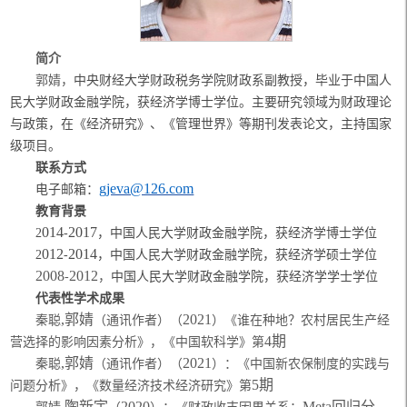
简介
郭婧，
中央财经大学财政税务学院财政系副教授，毕业于中国人
民大学财政金融学院，获经济学博士学位。主要研究领域为财政理论
与政策，在《经济研究》、《管理世界》等期刊发表论文，主持国家
级项目。
联系方式
gjeva@126.com
电子邮箱：
教育背景
014
2017
2
-
，中国人民大学财政金融学院，获经济学博士学位
012
2014
2
-
，中国人民大学财政金融学院，获经济学硕士学位
2008
2012
-
，
中国人民大学财政金融学院，获经济学学士学位
代表性学术成果
,郭婧
2
021
秦聪
（通讯作者）（
）《
谁在种地？农村居民生产经
4期
营选择的影响因素分析
》，《中国软科学》第
,郭婧
2
021
秦聪
（通讯作者）（
）：《
中国新农保制度的实践与
5期
问题分析
》，《数量经济技术经济研究》第
,陶新宇
2
020
Meta回归分