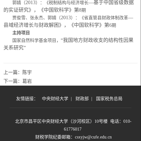
2013
—基于中国省级数据
郭婧（
）：《税制结构与经济增长
的实证研究》，《中国软科学》第
8
期
2013
—
贾俊雪、张永杰、郭婧（
）：《省直管县财政体制改革
县域经济增长与财政解困》，《中国软科学》第
6
期
主持项目
“我国地方财政收支的结构性因果
国家自然科学基金项目，
关系研究”
上一篇：陈宇
下一篇：葛岩
友情链接：
中央财经大学
|
财政部
|
国家税务总局
北京市昌平区中央财经大学（沙河校区）10号楼 电话：010-
61776017
财税学院纪委邮箱：csxyjw@cufe.edu.cn