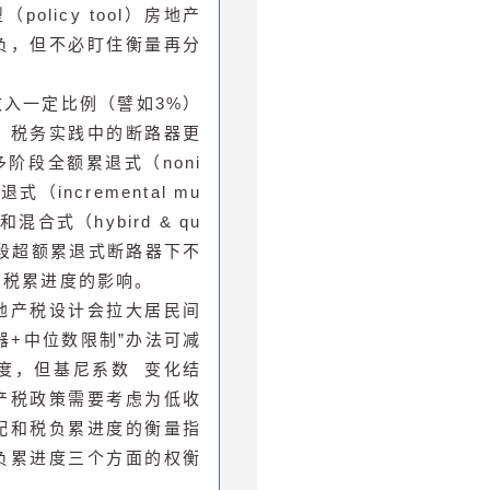
（policy tool）房地产
负，但不必盯住衡量再分
入一定比例（譬如3%）
，税务实践中的断路器更
、多阶段全额累退式（noni
累退式（incremental mu
e）和混合式（hybird & qu
多阶段超额累退式断路器下不
产税累进度的影响。
地产税设计会拉大居民间
器+中位数限制”办法可减
度，但
基尼系数
变化结
产税政策需要考虑为低收
配和税负累进度的衡量指
负累进度三个方面的权衡