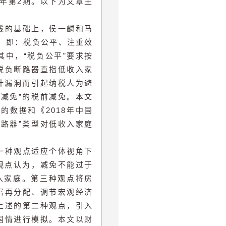
6年第2期。以下为文章主
践的基础上，侯一麟和马
则，即：税负公平、注重效
中，“税负公平”要求按
税负断路器直指低收入家
计漏洞而引起纳税人为避
减免”的税前减免。本文
的数据和《2018年中国
路器”类型对低收入家庭
一种观点适应个体视角下
观点认为，减免不能过于
入家庭。第三种观点将房
富再分配、调节宏观经济
上述的第二种观点，引入
国情进行模拟。本文以财