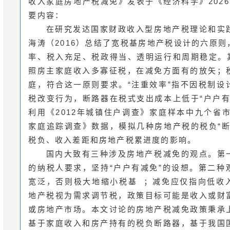
收入家庭房地产税减免》发表于《经济科学》202
要内容：
在研究发达国家财政收入型房地产税理论和实
海涛（2016）总结了宽税基房地产税设计的六原
率、税入充足、税政得当、透明运行和周期稳定。其
照房主家庭收入多寡征税，在减免方面有的放矢；
庭，符合这一原则要求。“注重效率”指不因税制设
税改变行为，断路器在税式支出成本上低于“户户有
利用《2012年城镇住户调查》家庭样本中九个省市
家庭追踪调查》数据，模拟几种房地产税的税负“断
税负、收入差距和房地产税累进度的影响。
国内大致有三种涉及房地产税减免的观点。第
的纳税人要求，坚持“户户有减免”的设想。第二种
宽泛，否则极大地缩小
税基
；减免应仅指向低收
地产税视为需求调节税，政策目标可能是收入或财
或房地产市场。本文讨论的房地产税减免政策秉承
基于家庭收入和房产持有的税负断路器，基于我国