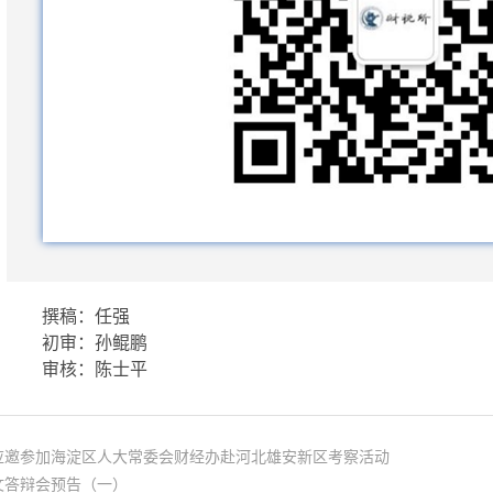
撰稿：任强
初审：孙鲲鹏
审核：
陈士平
应邀参加海淀区人大常委会财经办赴河北雄安新区考察活动
文答辩会预告（一）