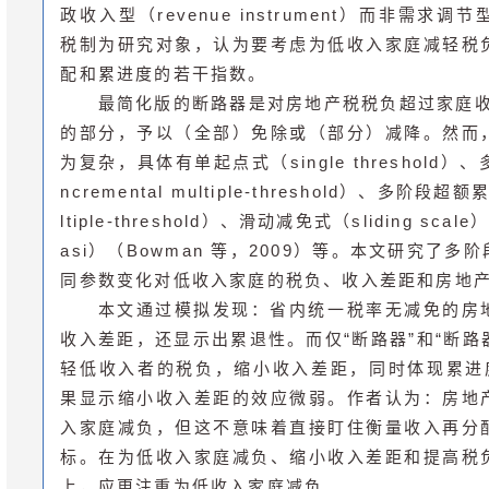
政收入型（revenue instrument）而非需求调节型
税制为研究对象，认为要考虑为低收入家庭减轻税
配和累进度的若干指数。
最简化版的断路器是对房地产税税负超过家庭收
的部分，予以（全部）免除或（部分）减降。然而
为复杂，具体有单起点式（single threshold）
ncremental multiple-threshold）、多阶段超额
ltiple-threshold）、滑动减免式（sliding scal
asi）（Bowman 等，2009）等。本文研究了
同参数变化对低收入家庭的税负、收入差距和房地
本文通过模拟发现：省内统一税率无减免的房
收入差距，还显示出累退性。而仅“断路器”和“断路
轻低收入者的税负，缩小收入差距，同时体现累进
果显示缩小收入差距的效应微弱。作者认为：房地
入家庭减负，但这不意味着直接盯住衡量收入再分
标。在为低收入家庭减负、缩小收入差距和提高税
上，应更注重为低收入家庭减负。