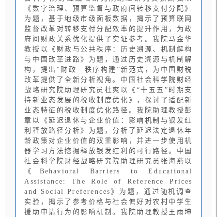
《数字治理、预算监督与政府间转移支付分配》
为题，基于地级市级面板数据，揭示了预算联网
监督改革对转移支付分配效率的提升作用，为政
府间财政关系优化提供了实证参考。我院马金华
教授以《财政与公共秩序：历史溯源、机制解构
与中国改革进路》为题，通过历史溯源与机制解
构，提出“财政—秩序构建”新范式，为中国财税
改革提供了全新分析视角。中国社会科学院财经
战略研究院助理研究员杜爽以《“十五五”时期支
持新业态发展的税收制度优化》，探讨了适配新
业态特征的税收制度优化路径。我院助理教授彭
章以《延迟退休与企业价值：影响机制与银发红
利释放路径分析》为题，分析了延迟法定退休年
龄政策对企业价值的双重影响，并进一步使用机
器学习方法挖掘释放银发红利的可行路径。中国
社会科学院财经战略研究院助理研究员张海燕以
《Behavioral Barriers to Educational
Assistance: The Role of Reference Prices
and Social Preferences》为题，通过随机调查
实验，揭示了参考价格与社会偏好对农村中学生
援助申请行为的影响机制。我院助理教授王雨坤