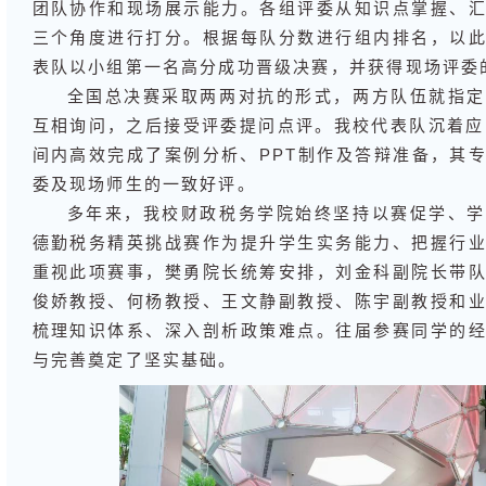
团队协作和现场展示能力。各组评委从知识点掌握、
三个角度进行打分。根据每队分数进行组内排名，以
表队以小组第一名高分成功晋级决赛，并获得现场评委
全国总决赛采取两两对抗的形式，两方队伍就指定
互相询问，之后接受评委提问点评。我校代表队沉着应
间内高效完成了案例分析、PPT制作及答辩准备，其
委及现场师生的一致好评。
多年来，我校财政税务学院始终坚持以赛促学、学
德勤税务精英挑战赛作为提升学生实务能力、把握行
重视此项赛事，樊勇院长统筹安排，刘金科副院长带
俊娇教授、何杨教授、王文静副教授、陈宇副教授和
梳理知识体系、深入剖析政策难点。往届参赛同学的
与完善奠定了坚实基础。