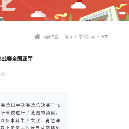
当前位置：
首页
>
学院新闻
> 正文
英挑战赛全国亚军
5
次
英挑战赛全国半决赛及总决赛于北
3所高校进行了激烈的角逐。
盈以及本科生尹文欣、肖慧洋
决赛小组第一的优异成绩强势