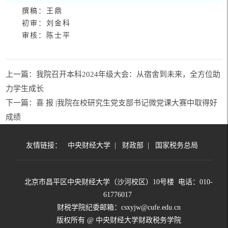
撰稿：
王鼎
初审：刘金科
审核：陈士平
上一篇：我院召开本科2024年级大会：从宿舍到未来，全方位助
力学生成长
下一篇：喜 报 |我院在校研究生党支部书记微党课大赛中取得好
成绩
友情链接：
中央财经大学
|
财政部
|
国家税务总局
北京市昌平区中央财经大学（沙河校区）10号楼 电话：010-
61776017
财税学院纪委邮箱：csxyjw@cufe.edu.cn
版权所有 @ 中央财经大学财政税务学院